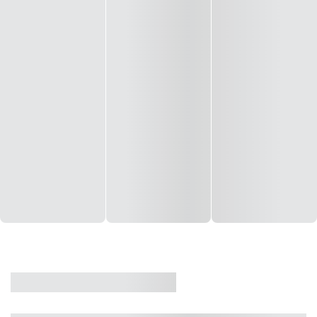
CASA
VENDA
CÓD: 19327