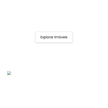
Procurando o imóvel dos sonhos?
Podemos ajudá-lo a realizar o seu sonho de um imóvel
novo
Explorar Imóveis