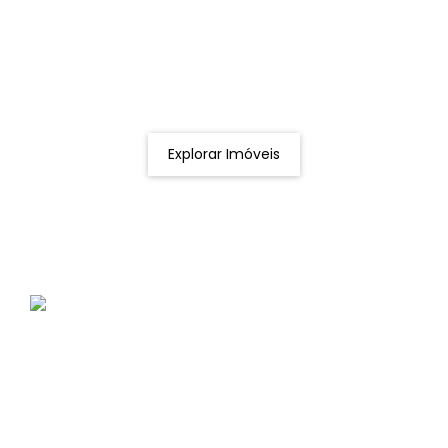
Procurando o imóvel dos sonhos?
Podemos ajudá-lo a realizar o seu sonho de um imóvel
novo
Explorar Imóveis