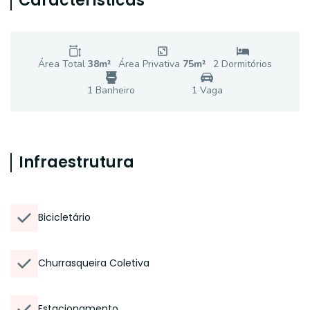
Características
Área Total
38
m²
Área Privativa
75
m²
2
Dormitório
s
1
Banheiro
1
Vaga
Infraestrutura
Bicicletário
Churrasqueira Coletiva
Estacionamento