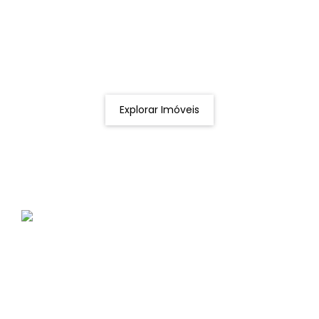
Procurando o imóvel dos sonhos?
Podemos ajudá-lo a realizar o seu sonho de um imóvel
novo
Explorar Imóveis