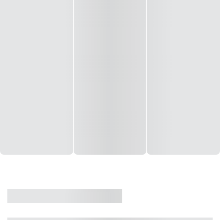
CASA
VENDA
CÓD: 19327