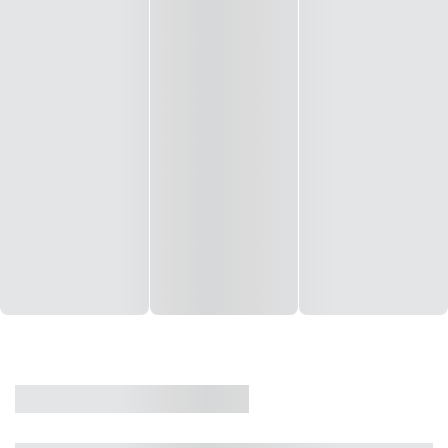
CASA
VENDA
CÓD: 19327