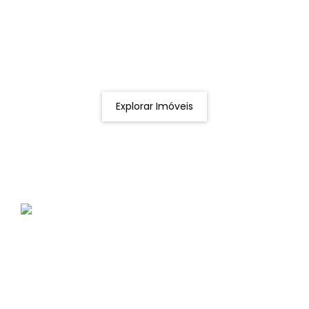
Procurando o imóvel dos sonhos?
Podemos ajudá-lo a realizar o seu sonho de um imóvel
novo
Explorar Imóveis