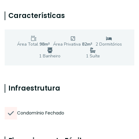
Características
Área Total
98
m²
Área Privativa
82
m²
2
Dormitório
s
1
Banheiro
1
Suíte
Infraestrutura
Condomínio Fechado