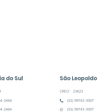
móvel dos sonhos?
e um imóvel novo
a do Sul
São Leopoldo
3
CRECI
23623
64-2464
(51) 99743-3007
64-2464
(51) 99743-3007