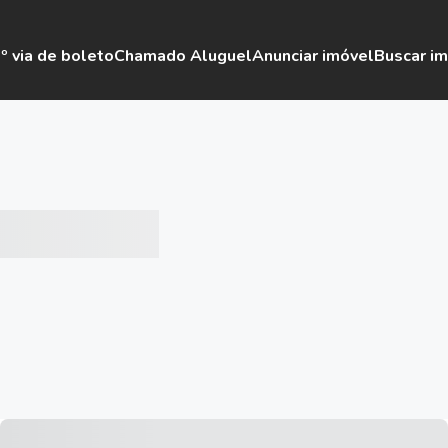
º via de boleto
Chamado Aluguel
Anunciar imóvel
Buscar i