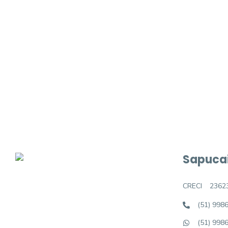
Procurando o i
Podemos ajudá-lo a realizar o seu sonho d
Sapucai
CRECI
2362
(51) 998
(51) 998