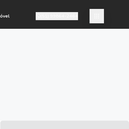
móvel
(51) 99864-2464