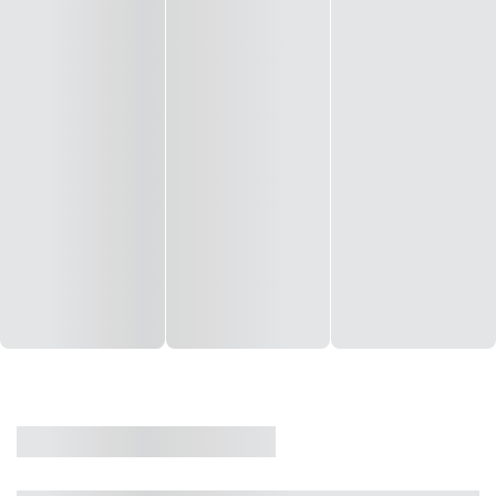
CASA
VENDA
CÓD: 19327