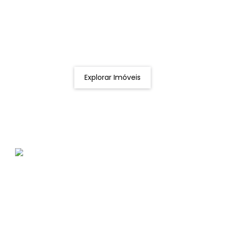
Procurando o imóvel dos sonhos?
Podemos ajudá-lo a realizar o seu sonho de um imóvel
novo
Explorar Imóveis