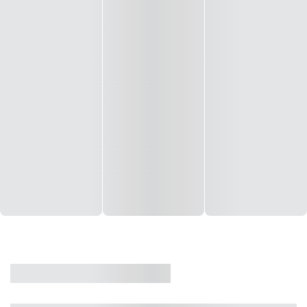
CASA
VENDA
CÓD: 19327