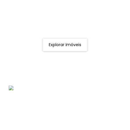
Procurando o imóvel dos sonhos?
Podemos ajudá-lo a realizar o seu sonho de um imóvel
novo
Explorar Imóveis