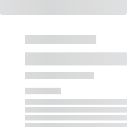
CASA
VENDA
CÓD: 19327
Casa 5 Dormitórios 
Jurerê Internacional, Florianópolis - SC