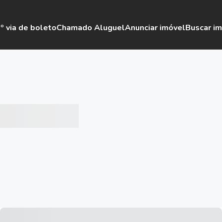
º via de boleto
Chamado Aluguel
Anunciar imóvel
Buscar i