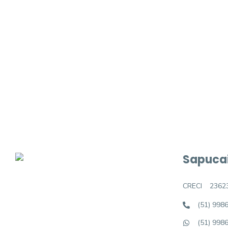
Procurando o i
Podemos ajudá-lo a realizar o seu sonho d
Sapucai
CRECI
2362
(51) 998
(51) 998