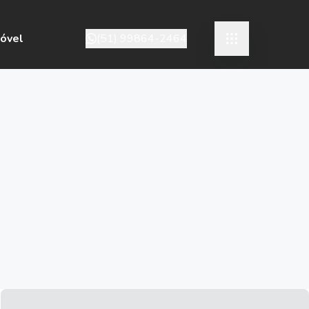
móvel
(51) 99864-2464