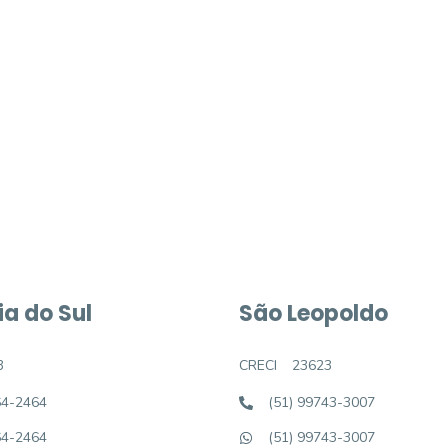
móvel dos sonhos?
e um imóvel novo
a do Sul
São Leopoldo
3
CRECI
23623
64-2464
(51) 99743-3007
64-2464
(51) 99743-3007