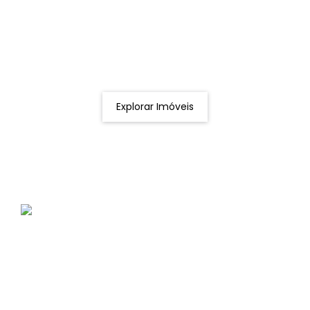
Procurando o imóvel dos sonhos?
Podemos ajudá-lo a realizar o seu sonho de um imóvel
novo
Explorar Imóveis