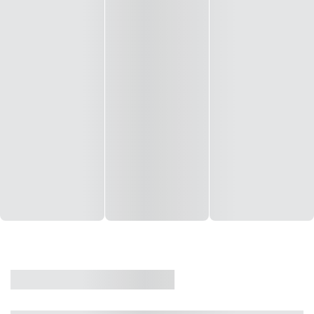
CASA
VENDA
CÓD: 19327