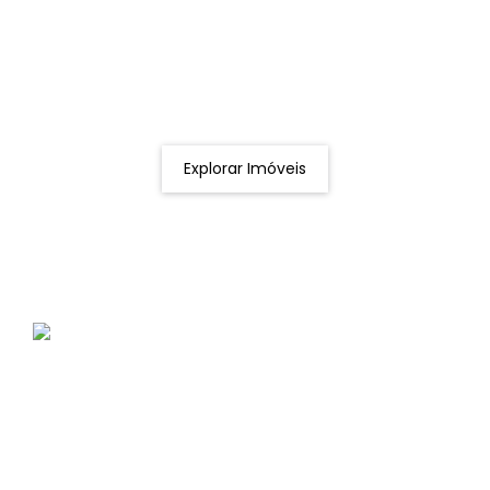
Procurando o imóvel dos sonhos?
Podemos ajudá-lo a realizar o seu sonho de um imóvel
novo
Explorar Imóveis