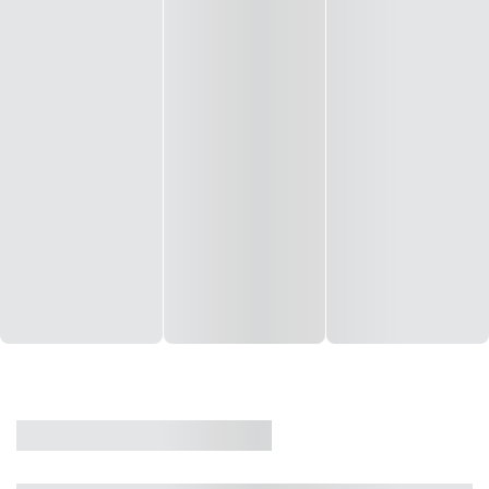
CASA
VENDA
CÓD: 19327